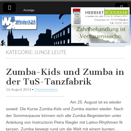
Anzeige
Windeck24
Nachrichten
aus dem
Ländchen
für das
Ländchen
KATEGORIE:
JUNGE LEUTE
Zumba-Kids und Zumba in
der TuS-Tanzfabrik
16. August 2014
•
0 Kommentare
Am 25. August ist es wieder
soweit: Die Kurse Zumba-Kids und Zumba starten wieder. Nach
der Sommerpause können sich alle Zumba-Begeisterten unter
Anleitung von Instructorin Petra Riegler mit Latino-Rhythmen fit
tanzen. Zumba bewegt rund um die Welt mit einem bunten…