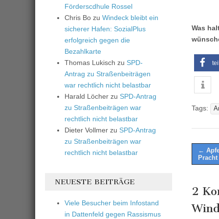
Förderscdhule Rossel
Chris Bo
zu
Windeck bleibt ein
Was hal
sicherer Hafen: SozialPlus
wünsche
erfolgreich gegen die
Bezahlkarte
Thomas Lukisch
zu
SPD-
te
Antrag zu Straßenbeiträgen
war rechtlich nicht belastbar
Harald Löcher
zu
SPD-Antrag
zu Straßenbeiträgen war
Tags:
A
rechtlich nicht belastbar
Dieter Vollmer
zu
SPD-Antrag
zu Straßenbeiträgen war
Post
← Apfe
rechtlich nicht belastbar
Pracht
naviga
NEUESTE BEITRÄGE
2 Ko
Viele Besucher beim Infostand
Wind
in Dattenfeld gegen Rassismus