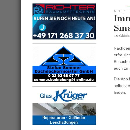
ALLGEMEI
Imm
Sma
16. Oktob
Nachdem 
erfreulic
Besucher
euch zu 
Die App i
selbstve
finden.