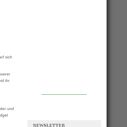
rf sich
nserer
id ihr
nder und
idget
NEWSLETTER