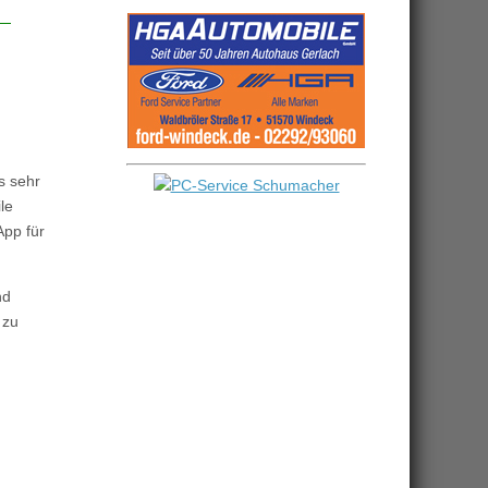
4
s sehr
le
App für
nd
zu