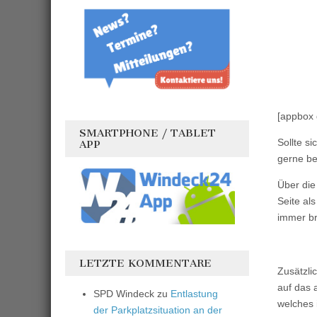
[appbox 
SMARTPHONE / TABLET
Sollte si
APP
gerne be
Über die
Seite al
immer br
LETZTE KOMMENTARE
Zusätzli
auf das 
SPD Windeck
zu
Entlastung
welches 
der Parkplatzsituation an der