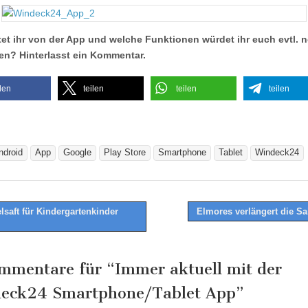
tet ihr von der App und welche Funktionen würdet ihr euch evtl. 
n? Hinterlasst ein Kommentar.
ilen
teilen
teilen
teilen
ndroid
App
Google
Play Store
Smartphone
Tablet
Windeck24
lsaft für Kindergartenkinder
Elmores verlängert die S
tion
mmentare für “
Immer aktuell mit der
eck24 Smartphone/Tablet App
”