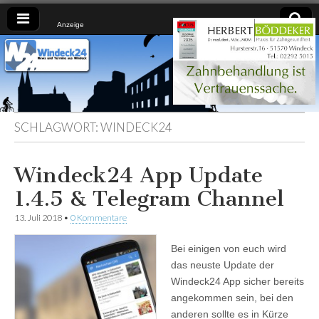
Anzeige
Windeck24
Nachrichten
aus dem
Ländchen
für das
Ländchen
SCHLAGWORT:
WINDECK24
Windeck24 App Update
1.4.5 & Telegram Channel
13. Juli 2018
•
0 Kommentare
Bei einigen von euch wird
das neuste Update der
Windeck24 App sicher bereits
angekommen sein, bei den
anderen sollte es in Kürze