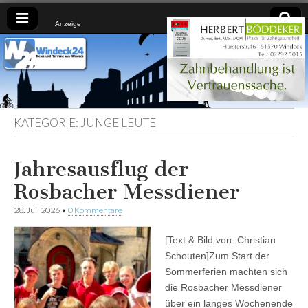
Anzeige
Windeck24
Nachrichten
aus dem
Ländchen
für das
Ländchen
KATEGORIE:
JUNGE LEUTE
Jahresausflug der
Rosbacher Messdiener
28. Juli 2026
•
0 Kommentare
[Text & Bild von: Christian
Schouten]Zum Start der
Sommerferien machten sich
die Rosbacher Messdiener
über ein langes Wochenende