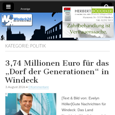
Anzeige
Windeck24
Nachrichten
aus dem
Ländchen
für das
Ländchen
KATEGORIE:
POLITIK
3,74 Millionen Euro für das
„Dorf der Generationen“ in
Windeck
3. August 2026
•
0 Kommentare
[Text & Bild von: Evelyn
Höller]Gute Nachrichten für
Windeck: Das Land