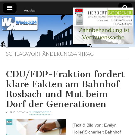
Anzeige
Windeck24
Nachrichten
aus dem
Ländchen
für das
Ländchen
SCHLAGWORT:
ÄNDERUNGSANTRAG
CDU/FDP-Fraktion fordert
klare Fakten am Bahnhof
Rosbach und Mut beim
Dorf der Generationen
6. Juni 2026
•
1 Kommentar
[Text & Bild von: Evelyn
Höller]Sicherheit Bahnhof