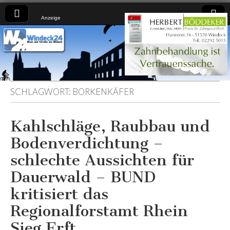
Anzeige
Windeck24
Nachrichten
aus dem
Ländchen
für das
Ländchen
SCHLAGWORT:
BORKENKÄFER
Kahlschläge, Raubbau und
Bodenverdichtung –
schlechte Aussichten für
Dauerwald – BUND
kritisiert das
Regionalforstamt Rhein
Sieg Erft