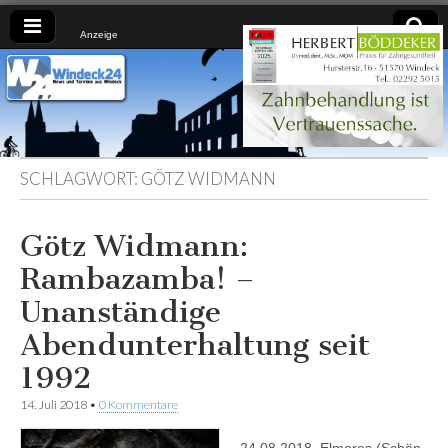
Anzeige
Windeck24
Nachrichten
aus dem
Ländchen
für das
Ländchen
SCHLAGWORT:
GÖTZ WIDMANN
Götz Widmann:
Rambazamba! –
Unanständige
Abendunterhaltung seit
1992
14. Juli 2018
•
0 Kommentare
24.08.2018, Elmores (Schön