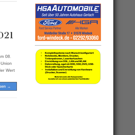
021
am 08.
-Union
der Wert
esen →