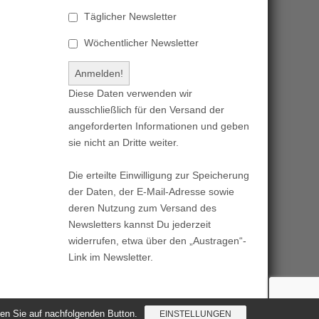
Täglicher Newsletter
Wöchentlicher Newsletter
Diese Daten verwenden wir
ausschließlich für den Versand der
angeforderten Informationen und geben
sie nicht an Dritte weiter.
Die erteilte Einwilligung zur Speicherung
der Daten, der E-Mail-Adresse sowie
deren Nutzung zum Versand des
Newsletters kannst Du jederzeit
widerrufen, etwa über den „Austragen“-
Link im Newsletter.
cken Sie auf nachfolgenden Button.
EINSTELLUNGEN
Magazine Basic
created by
c.bavota
.