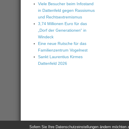
Viele Besucher beim Infostand
in Dattenfeld gegen Rassismus
und Rechtsextremismus
3,74 Millionen Euro für das
„Dorf der Generationen“ in
Windeck
Eine neue Rutsche für das
Familienzentrum Vogelnest
Sankt Laurentius Kirmes
Dattenfeld 2026
Sofern Sie Ihre Datenschutzeinstellungen ändern möchten z.B
© 2026
Windeck24
-
Impressum
/
Datenschutzerklärung
/
Nutzun