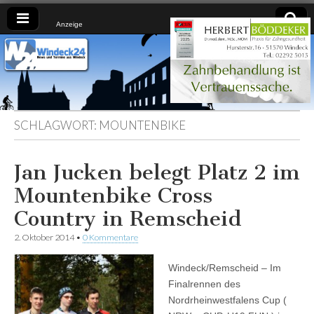
Anzeige
Windeck24
Nachrichten
aus dem
Ländchen
für das
Ländchen
SCHLAGWORT:
MOUNTENBIKE
Jan Jucken belegt Platz 2 im
Mountenbike Cross
Country in Remscheid
2. Oktober 2014
•
0 Kommentare
Windeck/Remscheid – Im
Finalrennen des
Nordrheinwestfalens Cup (