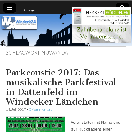
Anzeige
Windeck24
Nachrichten
aus dem
Ländchen
für das
Ländchen
SCHLAGWORT:
NUWANDA
Parkcoustic 2017: Das
musikalische Parkfestival
in Dattenfeld im
Windecker Ländchen
14. Juli 2017
•
0 Kommentare
Veranstalter mit Name und
(für Rückfragen) einer