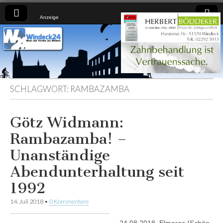
Anzeige
Windeck24
Nachrichten
aus dem
Ländchen
für das
Ländchen
SCHLAGWORT:
RAMBAZAMBA
Götz Widmann:
Rambazamba! –
Unanständige
Abendunterhaltung seit
1992
14. Juli 2018
•
0 Kommentare
24.08.2018, Elmores (Schön