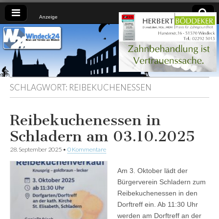
Anzeige
Windeck24
Nachrichten
aus dem
Ländchen
für das
Ländchen
SCHLAGWORT:
REIBEKUCHENESSEN
Reibekuchenessen in
Schladern am 03.10.2025
28. September 2025
•
0 Kommentare
Am 3. Oktober lädt der
Bürgerverein Schladern zum
Reibekuchenessen in den
Dorftreff ein. Ab 11:30 Uhr
werden am Dorftreff an der