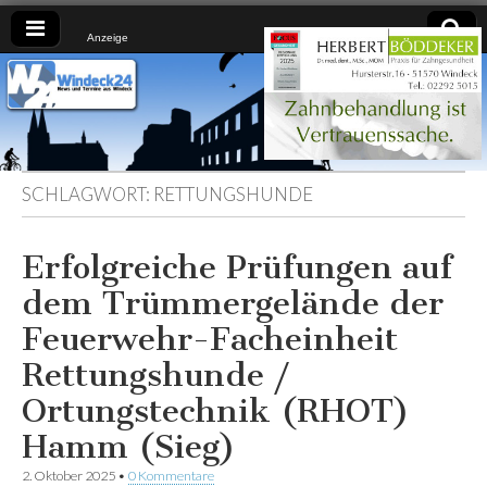
Anzeige
Windeck24
Nachrichten
aus dem
Ländchen
für das
Ländchen
SCHLAGWORT:
RETTUNGSHUNDE
Erfolgreiche Prüfungen auf
dem Trümmergelände der
Feuerwehr-Facheinheit
Rettungshunde /
Ortungstechnik (RHOT)
Hamm (Sieg)
2. Oktober 2025
•
0 Kommentare