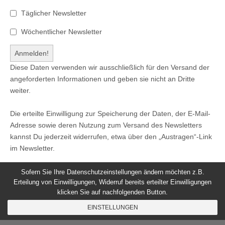
Täglicher Newsletter
Wöchentlicher Newsletter
Diese Daten verwenden wir ausschließlich für den Versand der
angeforderten Informationen und geben sie nicht an Dritte
weiter.
Die erteilte Einwilligung zur Speicherung der Daten, der E-Mail-
Adresse sowie deren Nutzung zum Versand des Newsletters
kannst Du jederzeit widerrufen, etwa über den „Austragen“-Link
im Newsletter.
Sofern Sie Ihre Datenschutzeinstellungen ändern möchten z.B.
Erteilung von Einwilligungen, Widerruf bereits erteilter Einwilligungen
klicken Sie auf nachfolgenden Button.
© 2026
Windeck24
-
Impressum
/
Datenschutzerklärung
/
EINSTELLUNGEN
Nutzungsbedingungen
Magazine Basic
created by
c.bavota
.