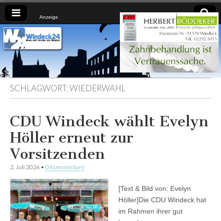
Anzeige
Windeck24
Nachrichten
aus dem
Ländchen
für das
Ländchen
SCHLAGWORT:
WIEDERWAHL
CDU Windeck wählt Evelyn
Höller erneut zur
Vorsitzenden
2. Juli 2026
•
0 Kommentare
[Text & Bild von: Evelyn
Höller]Die CDU Windeck hat
im Rahmen ihrer gut