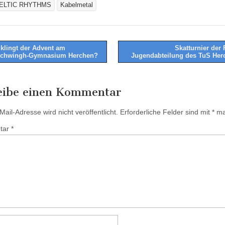
ELTIC RHYTHMS
Kabelmetal
klingt der Advent am
Skatturnier der 
schwingh-Gymnasium Herchen?
Jugendabteilung des TuS He
tion
eibe einen Kommentar
ail-Adresse wird nicht veröffentlicht.
Erforderliche Felder sind mit
*
mar
tar
*