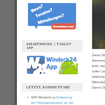
SMARTPHONE / TABLET
APP
Diese Sho
Elemente
bebt, we
voller L
keltisch
Alleinst
LETZTE KOMMENTARE
Dance S
SPD Windeck
zu
Entlastung
der Parkplatzsituation an der