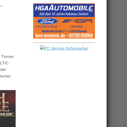
e Tänzer
ELTIC
ndet
ischer