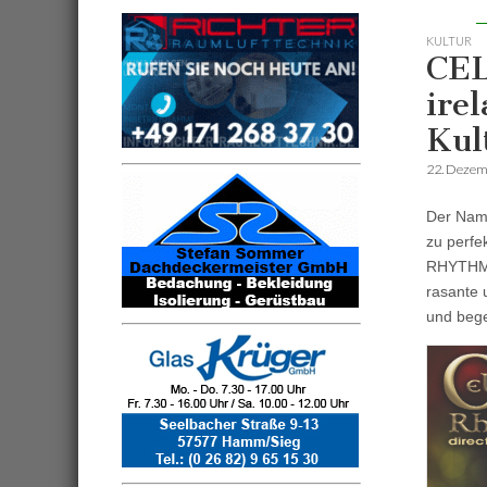
KULTUR
CEL
ire
Kul
22. Dezem
Der Name
zu perfe
RHYTHMS 
rasante 
und bege