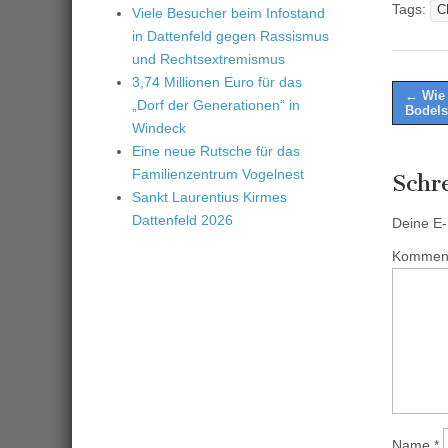
Tags:
C
Viele Besucher beim Infostand
in Dattenfeld gegen Rassismus
und Rechtsextremismus
3,74 Millionen Euro für das
Post
← Wie 
„Dorf der Generationen“ in
Bodel
naviga
Windeck
Eine neue Rutsche für das
Familienzentrum Vogelnest
Schr
Sankt Laurentius Kirmes
Dattenfeld 2026
Deine E-M
Kommen
Name
*