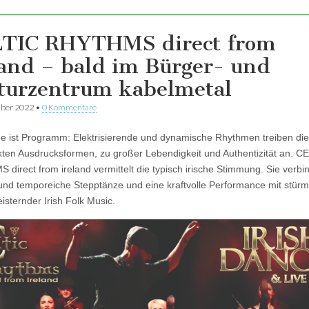
TIC RHYTHMS direct from
land – bald im Bürger- und
turzentrum kabelmetal
ber 2022
•
0 Kommentare
 ist Programm: Elektrisierende und dynamische Rhythmen treiben di
kten Ausdrucksformen, zu großer Lebendigkeit und Authentizität an. C
direct from ireland vermittelt die typisch irische Stimmung. Sie verbi
und temporeiche Stepptänze und eine kraftvolle Performance mit stürm
isternder Irish Folk Music.