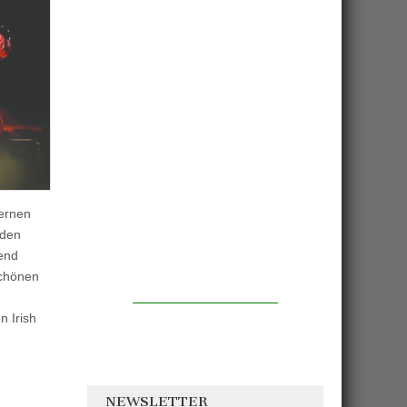
dernen
oden
bend
schönen
n Irish
NEWSLETTER