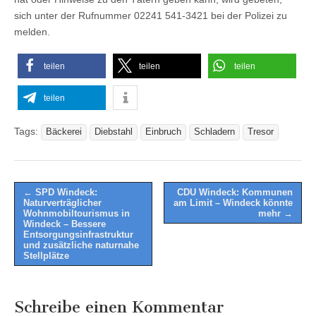
sich unter der Rufnummer 02241 541-3421 bei der Polizei zu
melden.
teilen
teilen
teilen
teilen
Tags:
Bäckerei
Diebstahl
Einbruch
Schladern
Tresor
Post
← SPD Windeck:
CDU Windeck: Kommunen
Naturverträglicher
am Limit – Windeck könnte
navigation
Wohnmobiltourismus in
mehr →
Windeck – Bessere
Entsorgungsinfrastruktur
und zusätzliche naturnahe
Stellplätze
Schreibe einen Kommentar