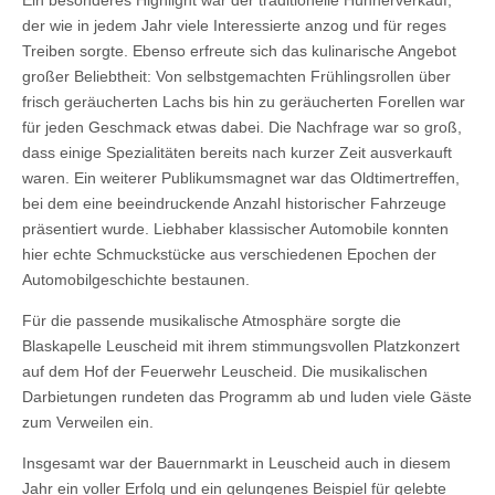
Ein besonderes Highlight war der traditionelle Hühnerverkauf,
der wie in jedem Jahr viele Interessierte anzog und für reges
Treiben sorgte. Ebenso erfreute sich das kulinarische Angebot
großer Beliebtheit: Von selbstgemachten Frühlingsrollen über
frisch geräucherten Lachs bis hin zu geräucherten Forellen war
für jeden Geschmack etwas dabei. Die Nachfrage war so groß,
dass einige Spezialitäten bereits nach kurzer Zeit ausverkauft
waren. Ein weiterer Publikumsmagnet war das Oldtimertreffen,
bei dem eine beeindruckende Anzahl historischer Fahrzeuge
präsentiert wurde. Liebhaber klassischer Automobile konnten
hier echte Schmuckstücke aus verschiedenen Epochen der
Automobilgeschichte bestaunen.
Für die passende musikalische Atmosphäre sorgte die
Blaskapelle Leuscheid mit ihrem stimmungsvollen Platzkonzert
auf dem Hof der Feuerwehr Leuscheid. Die musikalischen
Darbietungen rundeten das Programm ab und luden viele Gäste
zum Verweilen ein.
Insgesamt war der Bauernmarkt in Leuscheid auch in diesem
Jahr ein voller Erfolg und ein gelungenes Beispiel für gelebte