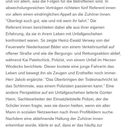
und vor allem, was die Folgen für die Betroffenen sind. In
abwechslungsreichen Vorträgen richteten fünf Referent:innen
vor allem einen eindringlichen Appell an die Zuhörer:innen:
“Überlegt euch gut, wie und mit wem ihr fahrt.” Die
Referent:innen berichteten dabei alle aus ihrer eigenen
Erfahrung, da sie in ihrem Leben mit Unfallgeschehen
konfrontiert waren. So zeigte Heinz-Ewald Verwey von der
Feuerwehr Niederkassel Bilder von einem Verkehrsunfall auf
offener Straße und wie die Bergungs- und Rettungsaktion ablief,
während Kai Patelschick, Polizist, von einem Unfall im Herzen
Windecks berichtete. Dieser kostete eine junge Fahrerin das
Leben und bewegt ihn als Zeugen und Ersthelfer noch immer.
Herr Jakob ergänzte: “Das Überbringen der Todesnachricht ist
das Schlimmste, was einem Polizisten passieren kann.” Eine
andere Perspektive auf ein Unfallgeschehen lieferte Günter
Hann, Sachbearbeiter der Einsatzleitstelle Polizei, der die
Schüler:innen fragte, was sie davon hielten, wenn ein alter
Mann in sozialen Netzwerken nach ihren Profilbildern suche.
Nachdem eine ablehnende Haltung der Zuhörer:innen
erkennbar wurde, klärte er auf, dass er das häufig zur