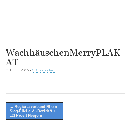
WachhäuschenMerryPLAK
AT
8. Januar 2016
•
0 Kommentare
Post
← Regionalverband Rhein-
Sieg-Eifel e.V. (Bezirk 9 +
navigation
12) Prosit Neujohr!