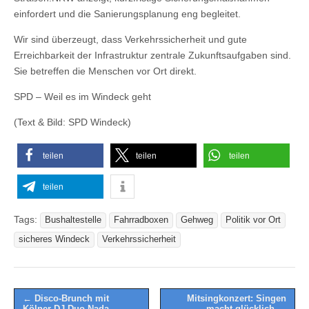
einfordert und die Sanierungsplanung eng begleitet.
Wir sind überzeugt, dass Verkehrssicherheit und gute
Erreichbarkeit der Infrastruktur zentrale Zukunftsaufgaben sind.
Sie betreffen die Menschen vor Ort direkt.
SPD – Weil es im Windeck geht
(Text & Bild: SPD Windeck)
teilen
teilen
teilen
teilen
Tags:
Bushaltestelle
Fahrradboxen
Gehweg
Politik vor Ort
sicheres Windeck
Verkehrssicherheit
Post
← Disco-Brunch mit
Mitsingkonzert: Singen
Kölner DJ-Duo Nada
macht glücklich →