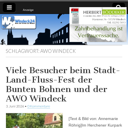
Anzeige
Windeck24
Nachrichten
aus dem
Ländchen
für das
Ländchen
SCHLAGWORT:
AWO WINDECK
Viele Besucher beim Stadt-
Land-Fluss-Fest der
Bunten Bohnen und der
AWO Windeck
3. Juni 2026
•
0 Kommentare
[Text & Bild von: Annemarie
Röhrig]Im Herchener Kurpark