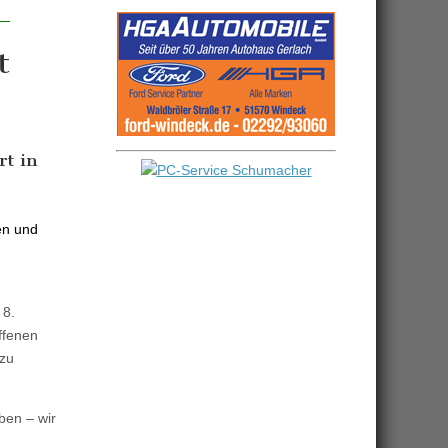
t
rt in
en und
 8.
ffenen
 zu
ben – wir