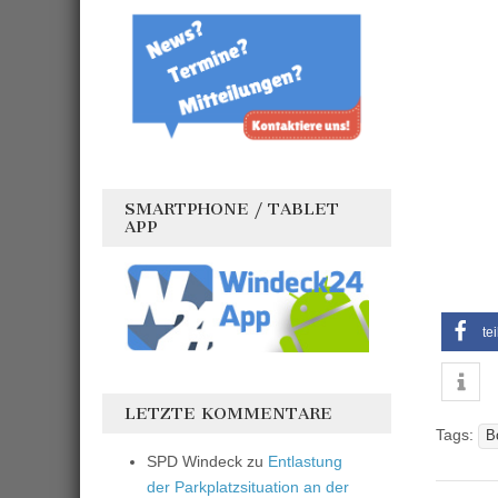
SMARTPHONE / TABLET
APP
te
LETZTE KOMMENTARE
Tags:
B
SPD Windeck
zu
Entlastung
der Parkplatzsituation an der