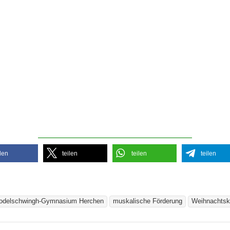
ilen
teilen
teilen
teilen
odelschwingh-Gymnasium Herchen
muskalische Förderung
Weihnachtsk