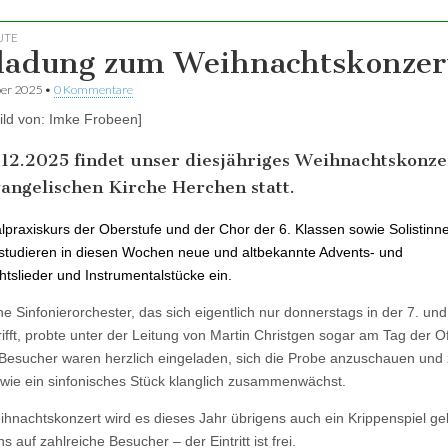
UTE
ladung zum Weihnachtskonzer
er 2025
•
0 Kommentare
Bild von: Imke Frobeen]
12.2025 findet unser diesjähriges Weihnachtskonze
angelischen Kirche Herchen statt.
lpraxiskurs der Oberstufe und der Chor der 6. Klassen sowie Solistinn
 studieren in diesen Wochen neue und altbekannte Advents- und
tslieder und Instrumentalstücke ein.
ne Sinfonierorchester, das sich eigentlich nur donnerstags in der 7. und
rifft, probte unter der Leitung von Martin Christgen sogar am Tag der O
 Besucher waren herzlich eingeladen, sich die Probe anzuschauen und
 wie ein sinfonisches Stück klanglich zusammenwächst.
hnachtskonzert wird es dieses Jahr übrigens auch ein Krippenspiel ge
s auf zahlreiche Besucher – der Eintritt ist frei.