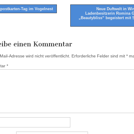
postkarten-Tag im Vogelnest
Neue Duftwelt in Wi
Ladenbesitzerin Romina 
tion
„Beautybliss“ begeistert mit 
eibe einen Kommentar
ail-Adresse wird nicht veröffentlicht.
Erforderliche Felder sind mit
*
mar
tar
*