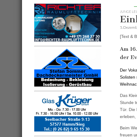
JUNGE LE
Ein
5. Dezemb
[Text & 
Am 16.
der Ev
Der Voka
Solisten
Weihnach
Das Klei
Stunde t
Tür. Die
erleben,
Beim Wei
freuen un