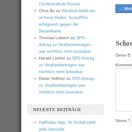
Förderscdhule Rossel
Post
← Welt
Chris Bo
zu
Windeck bleibt ein
naviga
sicherer Hafen: SozialPlus
erfolgreich gegen die
Bezahlkarte
Thomas Lukisch
zu
SPD-
Schr
Antrag zu Straßenbeiträgen
war rechtlich nicht belastbar
Deine E-M
Harald Löcher
zu
SPD-Antrag
zu Straßenbeiträgen war
Kommen
rechtlich nicht belastbar
Dieter Vollmer
zu
SPD-Antrag
zu Straßenbeiträgen war
rechtlich nicht belastbar
NEUESTE BEITRÄGE
Name
*
KatRetter-App: Im Notfall zählt
jede Sekunde