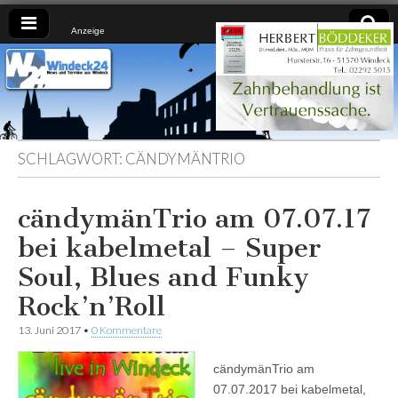
Anzeige
Windeck24
Nachrichten
aus dem
Ländchen
für das
Ländchen
SCHLAGWORT:
CÄNDYMÄNTRIO
cändymänTrio am 07.07.17
bei kabelmetal – Super
Soul, Blues and Funky
Rock’n’Roll
13. Juni 2017
•
0 Kommentare
cändymänTrio am
07.07.2017 bei kabelmetal,