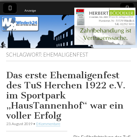
Anzeige
Windeck24
Nachrichten
aus dem
Ländchen
für das
Ländchen
SCHLAGWORT:
EHEMALIGENFEST
Das erste Ehemaligenfest
des TuS Herchen 1922 e.V.
im Sportpark
„HausTannenhof“ war ein
voller Erfolg
23. August 2019
•
0 Kommentare
Die Fußballabteilung des TuS