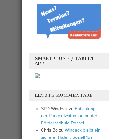
SMARTPHONE / TABLET
APP
LETZTE KOMMENTARE
SPD Windeck
zu
Entlastung
der Parkplatzsituation an der
Förderscdhule Rossel
Chris Bo
zu
Windeck bleibt ein
sicherer Hafen: SozialPlus