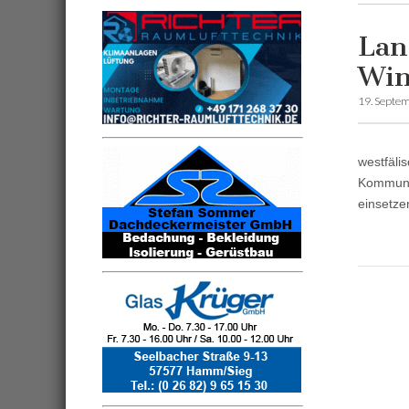
Lan
Win
19. Septe
westfäli
Kommunen
einsetze