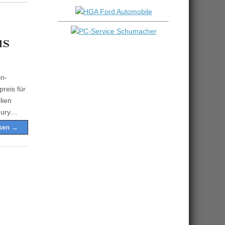
us
in-
reis für
lien
Jury…
esen →