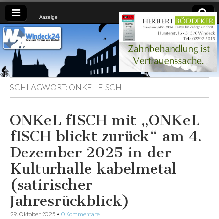
Anzeige
Windeck24
Nachrichten
aus dem
Ländchen
für das
Ländchen
SCHLAGWORT:
ONKEL FISCH
ONKeL fISCH mit „ONKeL
fISCH blickt zurück“ am 4.
Dezember 2025 in der
Kulturhalle kabelmetal
(satirischer
Jahresrückblick)
29. Oktober 2025
•
0 Kommentare