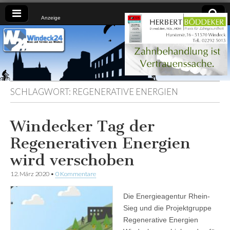
Anzeige
Windeck24
Nachrichten
aus dem
Ländchen
für das
Ländchen
SCHLAGWORT:
REGENERATIVE ENERGIEN
Windecker Tag der
Regenerativen Energien
wird verschoben
12. März 2020
•
0 Kommentare
Die Energieagentur Rhein-
Sieg und die Projektgruppe
Regenerative Energien