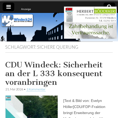
Anzeige
Windeck24
Nachrichten
aus dem
Ländchen
für das
Ländchen
SCHLAGWORT:
SICHERE QUERUNG
CDU Windeck: Sicherheit
an der L 333 konsequent
voranbringen
21. Mai 2026
•
1 Kommentar
[Text & Bild von: Evelyn
Höller]CDU/FDP-Fraktion
bringt Erweiterung der