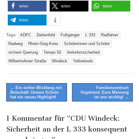
teilen
teilen
teilen
teilen
Tags:
ADFC
Dattenfeld
Fußgänger
L 333
Radfahrer
Radweg
Rhein-Sieg-Kreis
Schülerinnen und Schüler
sichere Querung
Tempo 50
Verkehrssicherheit
Wilberhofener Straße
Windeck
Yellowtools
Post
← Ein echter Blickfang mit
Familienzentrum
Botschaft: Unsere Schule
Vogelnest: Eure Meinung
navigation
hat ein neues Highlight!
ist uns wichtig! →
1 Kommentar für “
CDU Windeck:
Sicherheit an der L 333 konsequent