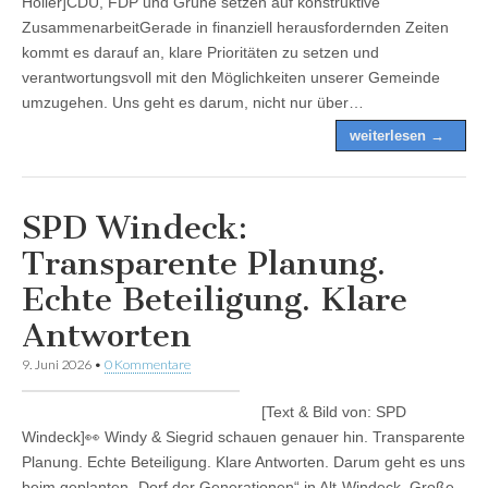
Höller]CDU, FDP und Grüne setzen auf konstruktive
ZusammenarbeitGerade in finanziell herausfordernden Zeiten
kommt es darauf an, klare Prioritäten zu setzen und
verantwortungsvoll mit den Möglichkeiten unserer Gemeinde
umzugehen. Uns geht es darum, nicht nur über…
weiterlesen →
SPD Windeck:
Transparente Planung.
Echte Beteiligung. Klare
Antworten
9. Juni 2026
•
0 Kommentare
[Text & Bild von: SPD
Windeck]👀 Windy & Siegrid schauen genauer hin. Transparente
Planung. Echte Beteiligung. Klare Antworten. Darum geht es uns
beim geplanten „Dorf der Generationen“ in Alt-Windeck. Große