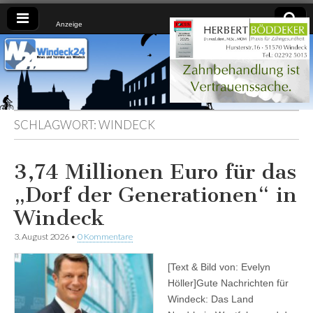
Anzeige
Windeck24
Nachrichten
aus dem
Ländchen
für das
Ländchen
SCHLAGWORT:
WINDECK
3,74 Millionen Euro für das
„Dorf der Generationen“ in
Windeck
3. August 2026
•
0 Kommentare
[Text & Bild von: Evelyn
Höller]Gute Nachrichten für
Windeck: Das Land