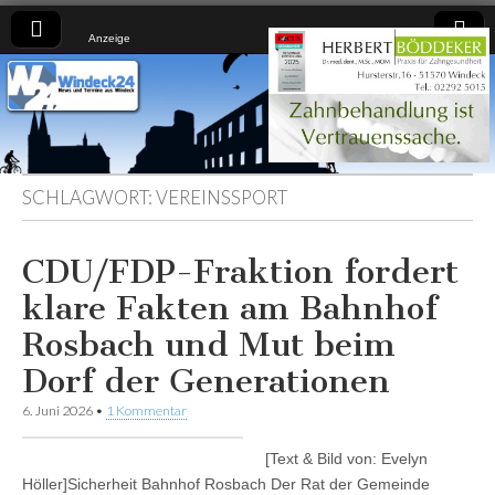
Anzeige
Windeck24
Nachrichten
aus dem
Ländchen
für das
Ländchen
SCHLAGWORT:
VEREINSSPORT
CDU/FDP-Fraktion fordert
klare Fakten am Bahnhof
Rosbach und Mut beim
Dorf der Generationen
6. Juni 2026
•
1 Kommentar
[Text & Bild von: Evelyn
Höller]Sicherheit Bahnhof Rosbach Der Rat der Gemeinde