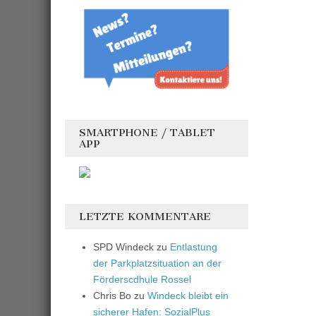
SMARTPHONE / TABLET
APP
LETZTE KOMMENTARE
SPD Windeck
zu
Entlastung
der Parkplatzsituation an der
Förderscdhule Rossel
Chris Bo
zu
Windeck bleibt ein
sicherer Hafen: SozialPlus