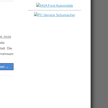
05.2026
die
att. Die
gemeinsam
esen →