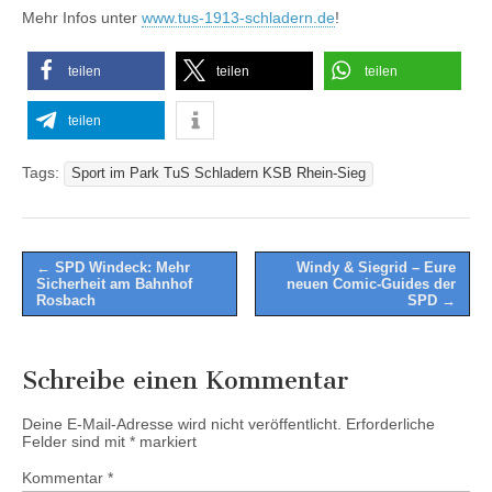
Mehr Infos unter
www.tus-1913-schladern.de
!
teilen
teilen
teilen
teilen
Tags:
Sport im Park TuS Schladern KSB Rhein-Sieg
Post
← SPD Windeck: Mehr
Windy & Siegrid – Eure
Sicherheit am Bahnhof
neuen Comic-Guides der
navigation
Rosbach
SPD →
Schreibe einen Kommentar
Deine E-Mail-Adresse wird nicht veröffentlicht.
Erforderliche
Felder sind mit
*
markiert
Kommentar
*