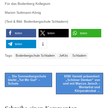
Für das Bodenberg Kollegium
Marion Suttmann-König
(Text & Bild: Bodenbergschule Schladern)
teilen
teilen
teilen
teilen
Tags:
Bodenbergschule Schladern
JeKits
Schladern
Post
← Die Sonnenbergschule
KIWi Varieté präsentiert:
bleibt „Tut Mir Gut“ –
„Schöner Denken“ von
navigation
Schule
und mit Marcus Jeroch –
Wortartist und
Körperakrobat →