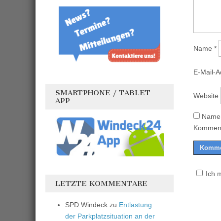
Name
*
E-Mail-
SMARTPHONE / TABLET
Website
APP
Name,
Komment
Ich 
LETZTE KOMMENTARE
SPD Windeck
zu
Entlastung
der Parkplatzsituation an der