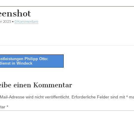
eenshot
er 2025
•
0 Kommentare
stleistungen Philipp Otto:
dienst in Windeck
tion
eibe einen Kommentar
ail-Adresse wird nicht veröffentlicht.
Erforderliche Felder sind mit
*
mar
tar
*