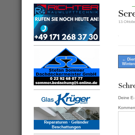
Scr
13. Oktob
Post
← Dien
Winter
naviga
Schr
Deine E-M
Kommen