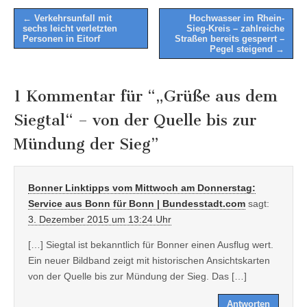
Post
← Verkehrsunfall mit
Hochwasser im Rhein-
sechs leicht verletzten
Sieg-Kreis – zahlreiche
navigation
Personen in Eitorf
Straßen bereits gesperrt –
Pegel steigend →
1 Kommentar für “
„Grüße aus dem
Siegtal“ – von der Quelle bis zur
Mündung der Sieg
”
Bonner Linktipps vom Mittwoch am Donnerstag:
Service aus Bonn für Bonn | Bundesstadt.com
sagt:
3. Dezember 2015 um 13:24 Uhr
[…] Sieg­tal ist bekannt­lich für Bon­ner einen Aus­flug wert.
Ein neuer Bild­band zeigt mit his­to­ri­schen Ansichts­kar­ten
von der Quelle bis zur Mün­dung der Sieg. Das […]
Antworten