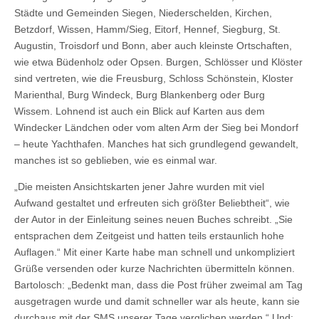
Städte und Gemeinden Siegen, Niederschelden, Kirchen,
Betzdorf, Wissen, Hamm/Sieg, Eitorf, Hennef, Siegburg, St.
Augustin, Troisdorf und Bonn, aber auch kleinste Ortschaften,
wie etwa Büdenholz oder Opsen. Burgen, Schlösser und Klöster
sind vertreten, wie die Freusburg, Schloss Schönstein, Kloster
Marienthal, Burg Windeck, Burg Blankenberg oder Burg
Wissem. Lohnend ist auch ein Blick auf Karten aus dem
Windecker Ländchen oder vom alten Arm der Sieg bei Mondorf
– heute Yachthafen. Manches hat sich grundlegend gewandelt,
manches ist so geblieben, wie es einmal war.
„Die meisten Ansichtskarten jener Jahre wurden mit viel
Aufwand gestaltet und erfreuten sich größter Beliebtheit“, wie
der Autor in der Einleitung seines neuen Buches schreibt. „Sie
entsprachen dem Zeitgeist und hatten teils erstaunlich hohe
Auflagen.“ Mit einer Karte habe man schnell und unkompliziert
Grüße versenden oder kurze Nachrichten übermitteln können.
Bartolosch: „Bedenkt man, dass die Post früher zweimal am Tag
ausgetragen wurde und damit schneller war als heute, kann sie
durchaus mit der SMS unserer Tage verglichen werden.“ Und: