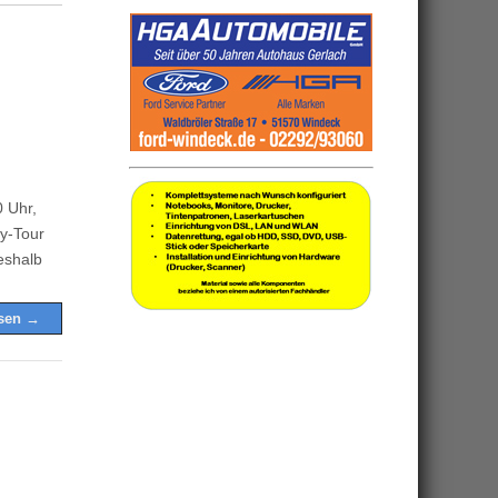
 Uhr,
dy-Tour
eshalb
esen →