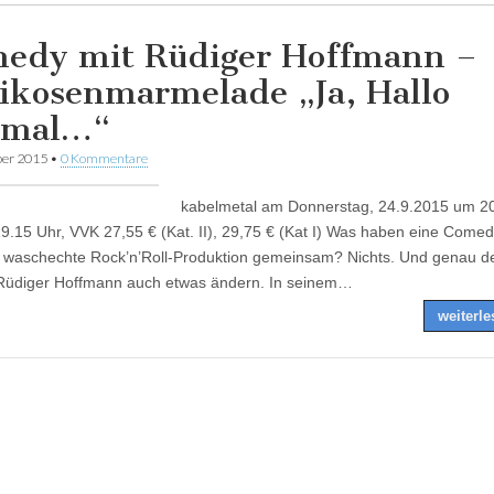
edy mit Rüdiger Hoffmann –
ikosenmarmelade „Ja, Hallo
tmal…“
ber 2015
•
0 Kommentare
kabelmetal am Donnerstag, 24.9.2015 um 20
19.15 Uhr, VVK 27,55 € (Kat. II), 29,75 € (Kat I) Was haben eine Come
 waschechte Rock’n’Roll-Produktion gemeinsam? Nichts. Und genau d
Rüdiger Hoffmann auch etwas ändern. In seinem…
weiterl