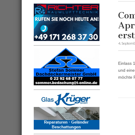
Com
Apr
ers
4. Septem
Einlass 
und eine
möchte 