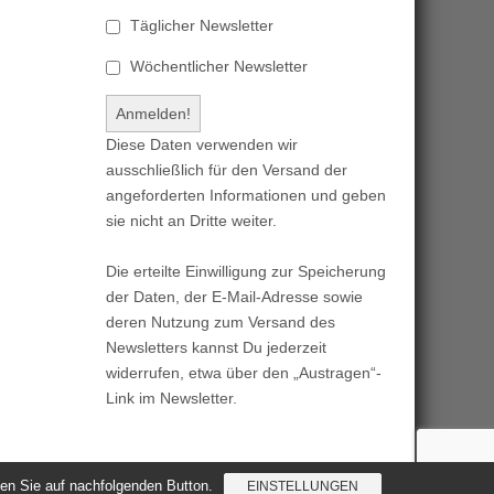
Täglicher Newsletter
Wöchentlicher Newsletter
Diese Daten verwenden wir
ausschließlich für den Versand der
angeforderten Informationen und geben
sie nicht an Dritte weiter.
Die erteilte Einwilligung zur Speicherung
der Daten, der E-Mail-Adresse sowie
deren Nutzung zum Versand des
Newsletters kannst Du jederzeit
widerrufen, etwa über den „Austragen“-
Link im Newsletter.
cken Sie auf nachfolgenden Button.
EINSTELLUNGEN
Magazine Basic
created by
c.bavota
.