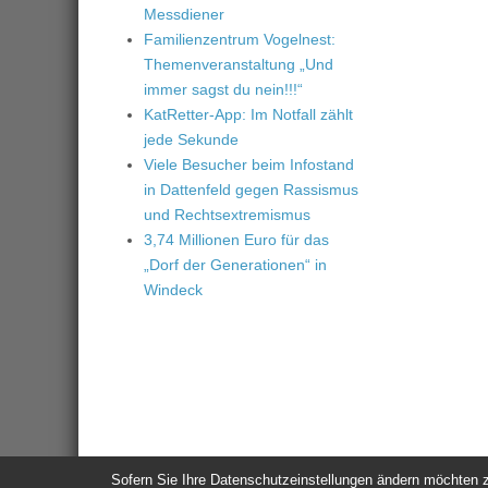
Messdiener
Familienzentrum Vogelnest:
Themenveranstaltung „Und
immer sagst du nein!!!“
KatRetter-App: Im Notfall zählt
jede Sekunde
Viele Besucher beim Infostand
in Dattenfeld gegen Rassismus
und Rechtsextremismus
3,74 Millionen Euro für das
„Dorf der Generationen“ in
Windeck
Sofern Sie Ihre Datenschutzeinstellungen ändern möchten z.B
© 2026
Windeck24
-
Impressum
/
Datenschutzerklärung
/
Nutzun