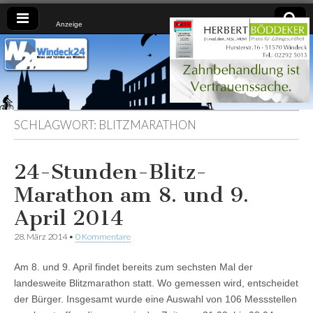
Anzeige
Windeck24
Nachrichten
aus dem
Ländchen
für das
Ländchen
SCHLAGWORT:
BLITZMARATHON
24-Stunden-Blitz-
Marathon am 8. und 9.
April 2014
28. März 2014
•
0 Kommentare
Am 8. und 9. April findet bereits zum sechsten Mal der
landesweite Blitzmarathon statt. Wo gemessen wird, entscheidet
der Bürger. Insgesamt wurde eine Auswahl von 106 Messstellen