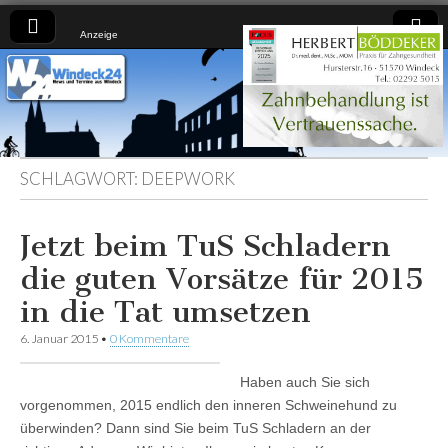
Anzeige
Windeck24
Nachrichten
aus dem
Ländchen
für das
Ländchen
SCHLAGWORT:
DEEPWORK
Jetzt beim TuS Schladern
die guten Vorsätze für 2015
in die Tat umsetzen
6. Januar 2015
•
0 Kommentare
Haben auch Sie sich
vorgenommen, 2015 endlich den inneren Schweinehund zu
überwinden? Dann sind Sie beim TuS Schladern an der