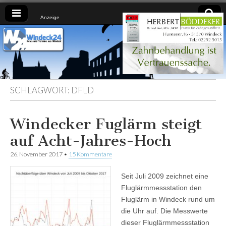
Anzeige
Windeck24
Nachrichten
aus dem
Ländchen
für das
Ländchen
SCHLAGWORT:
DFLD
Windecker Fuglärm steigt
auf Acht-Jahres-Hoch
26. November 2017
•
15 Kommentare
Seit Juli 2009 zeichnet eine
Fluglärmmessstation den
Fluglärm in Windeck rund um
die Uhr auf. Die Messwerte
dieser Fluglärmmessstation