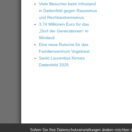
Viele Besucher beim Infostand
in Dattenfeld gegen Rassismus
und Rechtsextremismus
3,74 Millionen Euro für das
„Dorf der Generationen“ in
Windeck
Eine neue Rutsche für das
Familienzentrum Vogelnest
Sankt Laurentius Kirmes
Dattenfeld 2026
Sofern Sie Ihre Datenschutzeinstellungen ändern möchten z.B
© 2026
Windeck24
-
Impressum
/
Datenschutzerklärung
/
Nutzun