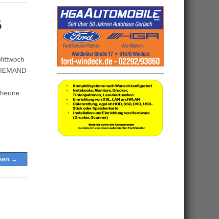
6
Mittwoch
 NIEMAND
cheune
esen →