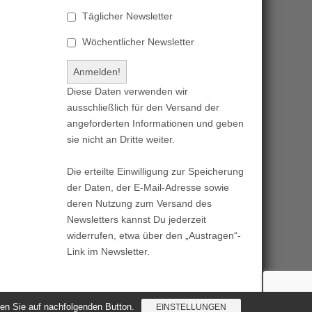
Täglicher Newsletter
Wöchentlicher Newsletter
Diese Daten verwenden wir
ausschließlich für den Versand der
angeforderten Informationen und geben
sie nicht an Dritte weiter.
Die erteilte Einwilligung zur Speicherung
der Daten, der E-Mail-Adresse sowie
deren Nutzung zum Versand des
Newsletters kannst Du jederzeit
widerrufen, etwa über den „Austragen“-
Link im Newsletter.
cken Sie auf nachfolgenden Button.
EINSTELLUNGEN
Magazine Basic
created by
c.bavota
.