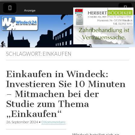
Anzeige
Windeck24
Nachrichten
aus dem
Ländchen
für das
Ländchen
SCHLAGWORT:
EINKAUFEN
Einkaufen in Windeck:
Investieren Sie 10 Minuten
– Mitmachen bei der
Studie zum Thema
„Einkaufen“
26. September 2024
•
0 Kommentare
Windeck beteiligt sich an