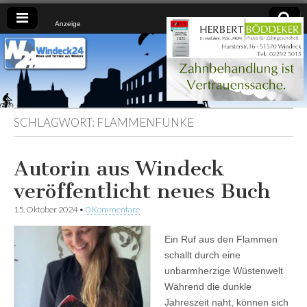
Anzeige
Windeck24
Nachrichten
aus dem
Ländchen
für das
Ländchen
SCHLAGWORT:
FLAMMENFUNKE
Autorin aus Windeck
veröffentlicht neues Buch
15. Oktober 2024
•
0 Kommentare
Ein Ruf aus den Flammen
schallt durch eine
unbarmherzige Wüstenwelt
Während die dunkle
Jahreszeit naht, können sich