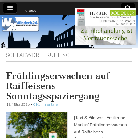
Anzeige
Windeck24
Nachrichten
aus dem
Ländchen
für das
Ländchen
SCHLAGWORT:
FRÜHLING
Frühlingserwachen auf
Raiffeisens
Sonntagsspaziergang
19. März 2026
•
0 Kommentare
[Text & Bild von: Emilienne
Markus]Frühlingserwachen
auf Raiffeisens