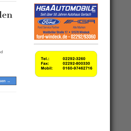
len
nd
esen →