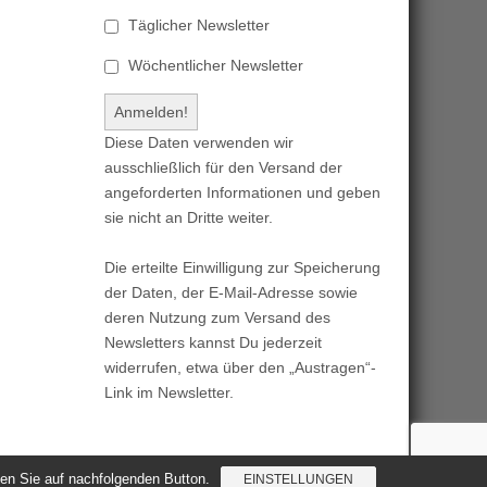
Täglicher Newsletter
Wöchentlicher Newsletter
Diese Daten verwenden wir
ausschließlich für den Versand der
angeforderten Informationen und geben
sie nicht an Dritte weiter.
Die erteilte Einwilligung zur Speicherung
der Daten, der E-Mail-Adresse sowie
deren Nutzung zum Versand des
Newsletters kannst Du jederzeit
widerrufen, etwa über den „Austragen“-
Link im Newsletter.
cken Sie auf nachfolgenden Button.
EINSTELLUNGEN
Magazine Basic
created by
c.bavota
.