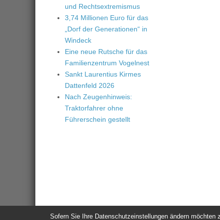
und Rechtsextremismus
3,74 Millionen Euro für das
„Dorf der Generationen“ in
Windeck
Eine neue Rutsche für das
Familienzentrum Vogelnest
Sankt Laurentius Kirmes
Dattenfeld 2026
Nach Zeugenhinweis:
Traktorfahrer ohne
Führerschein gestellt
Sofern Sie Ihre Datenschutzeinstellungen ändern möchten z.B
© 2026
Windeck24
-
Impressum
/
Datenschutzerklärung
/
Nutzun