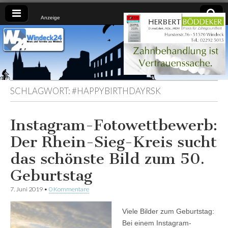
Anzeige
Windeck24
Nachrichten
aus dem
Ländchen
für das
Ländchen
SCHLAGWORT:
#HAPPYBIRTHDAYRSK
Instagram-Fotowettbewerb:
Der Rhein-Sieg-Kreis sucht
das schönste Bild zum 50.
Geburtstag
7. Juni 2019
•
0 Kommentare
Viele Bilder zum Geburtstag:
Bei einem Instagram-