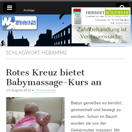
Anzeige
Windeck24
Nachrichten
aus dem
Ländchen
für das
Ländchen
SCHLAGWORT:
HEBAMME
Rotes Kreuz bietet
Babymassage-Kurs an
19. August 2016
•
1 Kommentar
Babys genießen es berührt,
gestreichelt und bewegt zu
werden. Schon im Bauch
wurden sie von der
Gebärmutter massiert. Mit