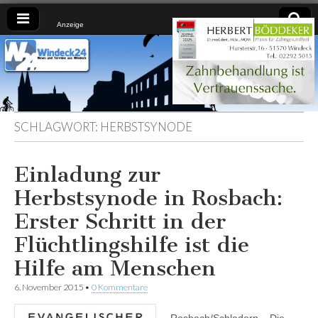
Anzeige
Windeck24
Nachrichten
aus dem
Ländchen
für das
Ländchen
SCHLAGWORT:
HERBSTSYNODE
Einladung zur
Herbstsynode in Rosbach:
Erster Schritt in der
Flüchtlingshilfe ist die
Hilfe am Menschen
6. November 2015
•
0 Kommentare
Rosbach/Schladern – Die