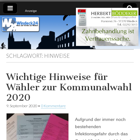
Anzeige
Windeck24
Nachrichten
aus dem
Ländchen
für das
Ländchen
SCHLAGWORT:
HINWEISE
Wichtige Hinweise für
Wähler zur Kommunalwahl
2020
9. September 2020
•
0 Kommentare
Aufgrund der immer noch
bestehenden
Infektionsgefahr durch das